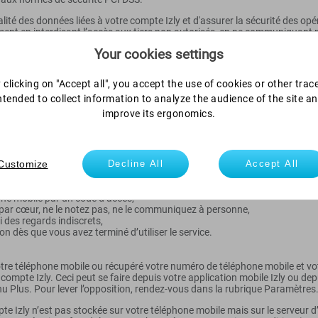
alité des données liées à votre compte Izly et d'assurer la sécurité des opé
ment en interdisant l’accès aux tiers non autorisés, en ne communiquant p
Your cookies settings
zly, distinct de votre compte bancaire, ne peut jamais être débiteur.
 clicking on "Accept all", you accept the use of cookies or other trac
ntended to collect information to analyze the audience of the site a
 votre compte Izly quand vous le souhaitez depuis l’application mobile Izly
improve its ergonomics.
otre solde est créditeur. S’il n’y a pas assez de provision sur votre compt
Dans tous les cas, c’est vous qui décidez et contrôlez l’utilisation de vo
Customize
liser le service Izly
Decline All
Accept All
sation de votre téléphone préconisées par son constructeur,
one mobile par un code d’accès,
 par cœur, ne le notez pas, ne le communiquez à personne,
 des regards indiscrets,
n dès que vous avez terminé d’utiliser le service.
tre téléphone mobile ou récupéré votre numéro de téléphone mobile et votre
 compte Izly. Ceci peut se faire depuis votre application mobile Izly ou de
u Plus. Pour lever l’opposition, rendez-vous dans la rubrique Paramètres
 Izly n’est pas stockée sur votre téléphone mobile mais sur le serveur d’I