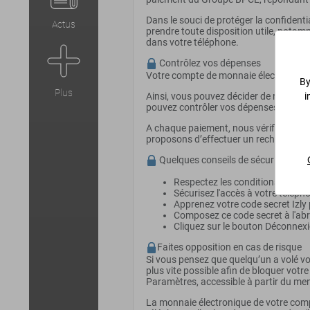
Dans le souci de protéger la confidenti
Actus
prendre toute disposition utile, notam
dans votre téléphone.
Contrôlez vos dépenses
Votre compte de monnaie électronique I
By
Plus
i
Ainsi, vous pouvez décider de recharger
pouvez contrôler vos dépenses.
A chaque paiement, nous vérifions que v
proposons d’effectuer un rechargement. 
Quelques conseils de sécurité pour uti
Respectez les conditions d’utili
Sécurisez l'accès à votre téléph
Apprenez votre code secret Izly
Composez ce code secret à l'abri
Cliquez sur le bouton Déconnexio
Faites opposition en cas de risque
Si vous pensez que quelqu’un a volé vo
plus vite possible afin de bloquer votre
Paramètres, accessible à partir du men
La monnaie électronique de votre compte