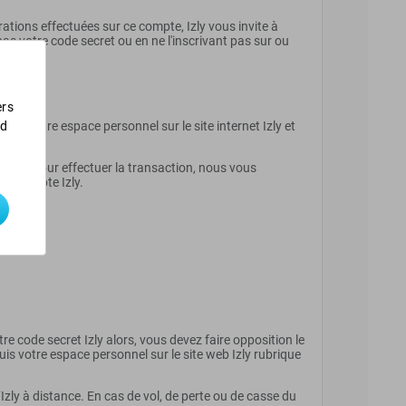
rations effectuées sur ce compte, Izly vous invite à
as votre code secret ou en ne l'inscrivant pas sur ou
ers
nd
 ou votre espace personnel sur le site internet Izly et
e Izly pour effectuer la transaction, nous vous
tre compte Izly.
 code secret Izly alors, vous devez faire opposition le
puis votre espace personnel sur le site web Izly rubrique
.
zly à distance. En cas de vol, de perte ou de casse du