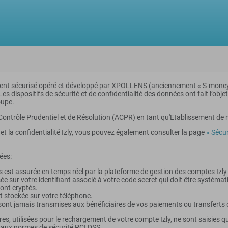
ent sécurisé opéré et développé par XPOLLENS (anciennement « S-money),
 dispositifs de sécurité et de confidentialité des données ont fait l’obje
oupe.
Contrôle Prudentiel et de Résolution (ACPR) en tant qu'Etablissement de 
 et la confidentialité Izly, vous pouvez également consulter la page
« Sécur
ées:
s est assurée en temps réel par la plateforme de gestion des comptes Izl
ée sur votre identifiant associé à votre code secret qui doit être systéma
ont cryptés.
 stockée sur votre téléphone.
nt jamais transmises aux bénéficiaires de vos paiements ou transferts 
, utilisées pour le rechargement de votre compte Izly, ne sont saisies qu’
aux normes de sécurité PCI DSS.